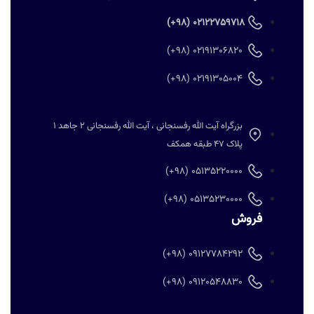
02122759718 (98+)
02191306820 (98+)
02191305004 (98+)
بزرگراه آیت الله رفسنجانی ، آیت الله رفسنجانی 2 جاهد 1
پلاک 47 طبقه همکف
05135220000 (98+)
05135230000 (98+)
فروش
09127784292 (98+)
09120548830 (98+)