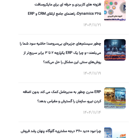
افزونه های کاربردی و حرفه ای برای مایکروسافت
Dynamics 365: راهنمای جامع ارتقای CRM و ERP
1404/11/21
چطور سیستم‌های جزیره‌ای بی‌سروصدا حاشیه سود شما را
می‌بلعند—و چرا یک ERP یکپارچه ۲ تا ۳ برابر سریع‌تر از
روش‌های سنتی این مشکل را حل می‌کند؟
1404/11/19
ERP مدرن چطور به مدیرعامل کمک می کند بدون اضافه
کردن نیرو، سازمان را گسترش و مقیاس بدهد؟
1404/11/14
چرا نبود «دید ۳۶۰ درجه مشتری» گلوگاه پنهان رشد فروش