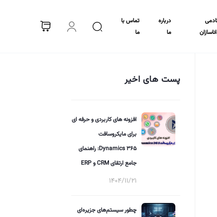
ادمی
درباره
تماس با
اناسازان
ما
ما
پست های اخیر
افزونه های کاربردی و حرفه ای
برای مایکروسافت
Dynamics 365: راهنمای
جامع ارتقای CRM و ERP
1404/11/21
چطور سیستم‌های جزیره‌ای