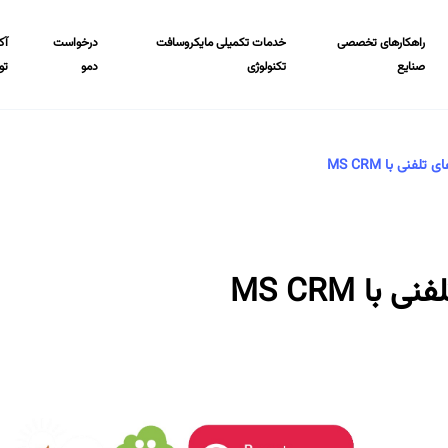
راهکارهای تخصصی
خدمات تکمیلی مایکروسافت
درخواست
آک
صنایع
تکنولوژی
دمو
تو
فنی با MS CRM
ا MS CRM