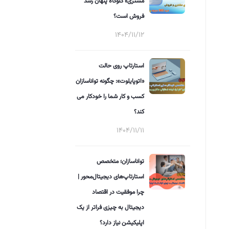
مشتری» گلوگاه پنهان رشد
فروش است؟
1404/11/12
استارتاپ روی حالت
«اتوپایلوت»: چگونه تواناسازان
کسب و کار شما را خودکار می
کند؟
1404/11/11
تواناسازان؛ متخصص
استارتاپ‌های دیجیتال‌محور |
چرا موفقیت در اقتصاد
دیجیتال به چیزی فراتر از یک
اپلیکیشن نیاز دارد؟