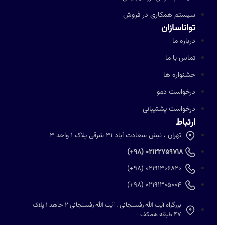
سیستم همکاری در فروش
تواناسازان
درباره ما
تماس با ما
جشنواره ها
درخواست دمو
درخواست پشتیبانی
ارتباط
تهران ، نبش سعادت آباد 31 شرقی پلاک 1 واحد 3
02122759718 (98+)
02191306820 (98+)
02191305004 (98+)
بزرگراه آیت الله رفسنجانی ، آیت الله رفسنجانی 2 جاهد 1 پلاک
47 طبقه همکف