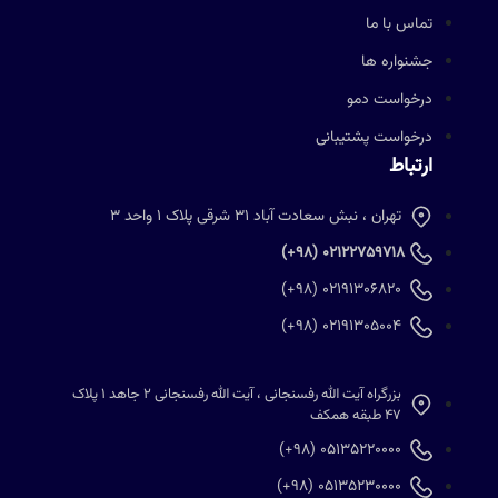
تماس با ما
جشنواره ها
درخواست دمو
درخواست پشتیبانی
ارتباط
تهران ، نبش سعادت آباد 31 شرقی پلاک 1 واحد 3
02122759718 (98+)
02191306820 (98+)
02191305004 (98+)
بزرگراه آیت الله رفسنجانی ، آیت الله رفسنجانی 2 جاهد 1 پلاک
47 طبقه همکف
05135220000 (98+)
05135230000 (98+)