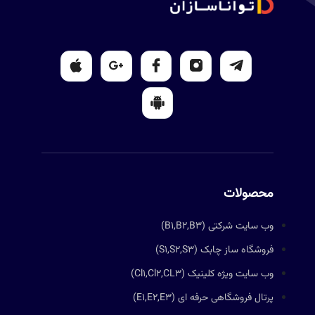
محصولات
وب سایت شرکتی (B1,B2,B3)
فروشگاه ساز چابک (S1,S2,S3)
وب سایت ویژه کلینیک (Cl1,Cl2,CL3)
پرتال فروشگاهی حرفه ای (E1,E2,E3)