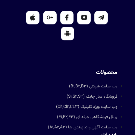
محصولات
وب سایت شرکتی (B1,B2,B3)
فروشگاه ساز چابک (S1,S2,S3)
وب سایت ویژه کلینیک (Cl1,Cl2,CL3)
پرتال فروشگاهی حرفه ای (E1,E2,E3)
وب سایت آگهی و نیازمندی ها (A1,A2,A3)