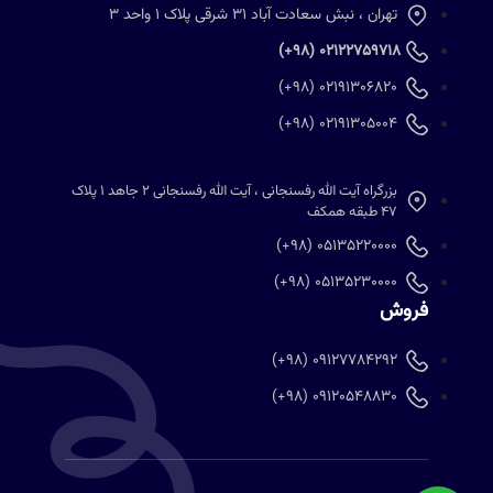
تهران ، نبش سعادت آباد 31 شرقی پلاک 1 واحد 3
02122759718 (98+)
02191306820 (98+)
02191305004 (98+)
بزرگراه آیت الله رفسنجانی ، آیت الله رفسنجانی 2 جاهد 1 پلاک
47 طبقه همکف
05135220000 (98+)
05135230000 (98+)
فروش
09127784292 (98+)
09120548830 (98+)