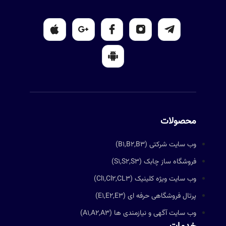
محصولات
وب سایت شرکتی (B1,B2,B3)
فروشگاه ساز چابک (S1,S2,S3)
وب سایت ویژه کلینیک (Cl1,Cl2,CL3)
پرتال فروشگاهی حرفه ای (E1,E2,E3)
وب سایت آگهی و نیازمندی ها (A1,A2,A3)