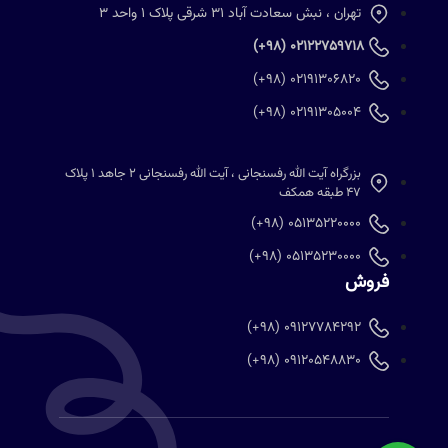
تهران ، نبش سعادت آباد 31 شرقی پلاک 1 واحد 3
02122759718 (98+)
02191306820 (98+)
02191305004 (98+)
بزرگراه آیت الله رفسنجانی ، آیت الله رفسنجانی 2 جاهد 1 پلاک
47 طبقه همکف
05135220000 (98+)
05135230000 (98+)
فروش
09127784292 (98+)
09120548830 (98+)