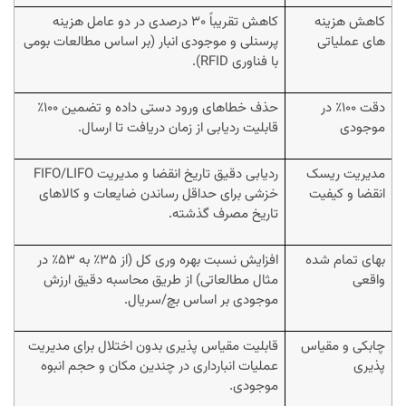
کاهش هزینه
کاهش تقریباً ۳۰ درصدی در دو عامل هزینه
های عملیاتی
پرسنلی و موجودی انبار (بر اساس مطالعات بومی
با فناوری RFID).
دقت ۱۰۰٪ در
حذف خطاهای ورود دستی داده و تضمین ۱۰۰٪
موجودی
قابلیت ردیابی از زمان دریافت تا ارسال.
مدیریت ریسک
ردیابی دقیق تاریخ انقضا و مدیریت FIFO/LIFO
انقضا و کیفیت
خزشی برای حداقل رساندن ضایعات و کالاهای
تاریخ مصرف گذشته.
بهای تمام شده
افزایش نسبت بهره وری کل (از ۳۵٪ به ۵۳٪ در
واقعی
مثال مطالعاتی) از طریق محاسبه دقیق ارزش
موجودی بر اساس بچ/سریال.
چابکی و مقیاس
قابلیت مقیاس پذیری بدون اختلال برای مدیریت
پذیری
عملیات انبارداری در چندین مکان و حجم انبوه
موجودی.