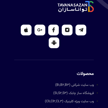
محصولات
وب سایت شرکتی (B1,B2,B3)
فروشگاه ساز چابک (S1,S2,S3)
وب سایت ویژه کلینیک (Cl1,Cl2,CL3)