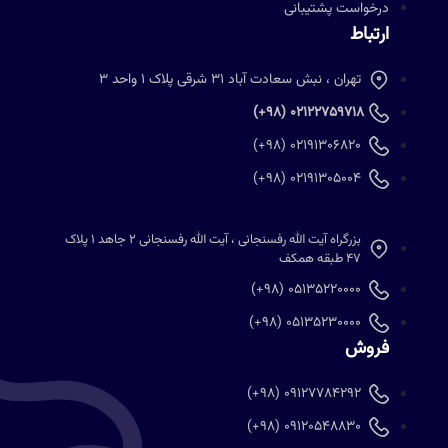
درخواست پشتیبانی
ارتباط
تهران ، نبش سعادت آباد 31 شرقی پلاک 1 واحد 3
02122759718 (98+)
02191306820 (98+)
02191305004 (98+)
بزرگراه آیت الله رفسنجانی ، آیت الله رفسنجانی 2 جاهد 1 پلاک
47 طبقه همکف
05135220000 (98+)
05135230000 (98+)
فروش
09127784292 (98+)
09120548830 (98+)