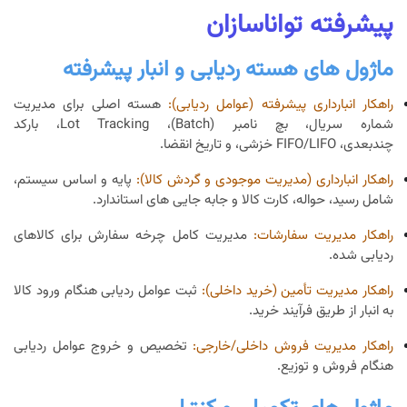
پیشرفته تواناسازان
ماژول های هسته ردیابی و انبار پیشرفته
راهکار انبارداری پیشرفته (عوامل ردیابی):
هسته اصلی برای مدیریت
شماره سریال، بچ نامبر (Batch)، Lot Tracking، بارکد
چندبعدی، FIFO/LIFO خزشی، و تاریخ انقضا.
راهکار انبارداری (مدیریت موجودی و گردش کالا):
پایه و اساس سیستم،
شامل رسید، حواله، کارت کالا و جابه جایی های استاندارد.
راهکار مدیریت سفارشات:
مدیریت کامل چرخه سفارش برای کالاهای
ردیابی شده.
راهکار مدیریت تأمین (خرید داخلی):
ثبت عوامل ردیابی هنگام ورود کالا
به انبار از طریق فرآیند خرید.
راهکار مدیریت فروش داخلی/خارجی:
تخصیص و خروج عوامل ردیابی
هنگام فروش و توزیع.