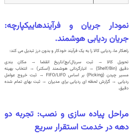
نمودار جریان و فرآیندهاییکپارچه:
جریان ردیابی هوشمند.
راهکار ما، ردیابی کالا را به یک فرآیند خودکار و بدون درز تبدیل می کند:
تحویل کالا → ثبت سریال/بچ/تاریخ انقضا → مکان بندی
دقیق (Shelf/Bin) → انبارگردانی هوشمند (اسکنر) → انتخاب بهینه
مسیر چیدن (Picking) بر اساس FIFO/LIFO → ثبت خروج عوامل
ردیابی → گزارش لحظه ای ردیابی برای مدیران → ثبت بهای تمام شده
دقیق.
مراحل پیاده سازی و نصب: تجربه دو
دهه در خدمت استقرار سریع