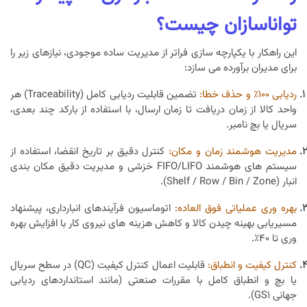
تواناسازان چیست؟
این راهکار با یکپارچه سازی فراتر از مدیریت ساده موجودی، نیازهای زیر را
برای مدیران برآورده می سازد:
ردیابی ۱۰۰٪ و حذف خطا:
تضمین قابلیت ردیابی کامل (Traceability) هر
واحد کالا از زمان دریافت تا زمان ارسال، با استفاده از بارکد چند بعدی،
سریال یا بچ نامبر.
مدیریت هوشمند زمان و مکان:
کنترل دقیق بر تاریخ انقضا، استفاده از
سیستم های هوشمند FIFO/LIFO خزشی و مدیریت دقیق مکان بندی
انبار (Shelf / Row / Bin / Zone).
بهره وری عملیاتی فوق العاده:
اتوماسیون فرآیندهای انبارداری، پیشنهاد
مسیریابی بهینه چیدن کالا و کاهش هزینه های نیروی کار با افزایش بهره
وری تا ۴۰٪.
کنترل کیفیت و انطباق:
قابلیت اعمال کنترل کیفیت (QC) در سطح سریال
یا بچ و انطباق کامل با مقررات صنعتی (مانند استانداردهای ردیابی
جهانی GS1).