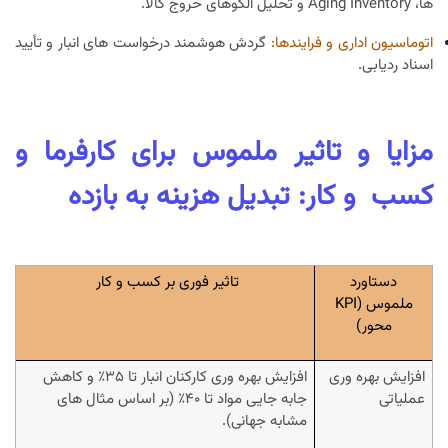
ها، Aging Inventory و تحلیل الگوهای خروج کالا.
اتوماسیون اداری و فرایندها:
گردش هوشمند درخواست های انبار و تأیید
اسناد ردیابی.
مزایا و تاثیر ملموس برای کارفرما و
کسب و کار: تبدیل هزینه به بازده
دستاورد
تاثیر فوری بر کسب و کار
ملموس (KPI
محور)
افزایش بهره وری
افزایش بهره وری کارکنان انبار تا ۳۵٪ و کاهش
عملیاتی
جابه جایی مواد تا ۴۰٪ (بر اساس مثال های
مشابه جهانی).