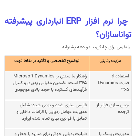
چرا نرم افزار ERP انبارداری پیشرفته
تواناسازان؟
پلتفرمی برای چابکی، با دو دهه پشتوانه.
مزیت رقابتی
توضیح تخصصی و تأکید بر نقاط قوت
استفاده از
راهکار ما مبتنی بر Microsoft Dynamics
قدرت Dynamics
365 است؛ تضمین مقیاس پذیری و کنترل
365
فرآیندهای گسترده با حجم بالای موجودی.
بومی سازی فراتر از
فارسی سازی شده و بومی شده؛ شامل
ترجمه
مدیریت عوامل ردیابی با الزامات داخلی و
تطابق با قوانین بهای تمام شده ایران.
مدیریت ریسک با
قابلیت ردیابی جهانی برای مبارزه با جعل و