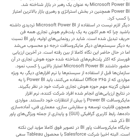
Microsoft Power BI به عنوان یک رهبر در بازار شناخته شد.
Power BI همچنین در بخش استراتژی و رهبری بازار بالاترین امتیاز
را کسب کرد.
دیگر لازم نیست در استفاده از Microsoft Power BI تردیدی داشته
باشید چرا که هم اکنون به یک پلت‌فرم هوش تجاری همه فن
حریف تبدیل شده است. شاید در رونمایی‌های اولیه، پاور BI نسبت
به دیگر سیستم‌های دیگر مایکروسافت درجه دو محسوب می‌شد
اما در حال حاضر این نگاه کاملا از بین رفته است. در آخرین ارزیابی
فورستر که اکثر پلت‌فرم‌های شناخته شده حوزه هوش تجاری در آن
حضور داشتند Microsoft Power BI امتیاز بالایی را کسب نمود.
سازمان‌ها قبل از استفاده از سیستم‌ها یا نرم افزارهای دیگر، به ویژه
مواردی که از Office 365 استفاده می‌کنند، باید Power BI را به
عنوان گزینه مهم حوزه هوش تجاری شرکت خود در نظر بگیرند.
در نتایج ارزیابی‌های انجام شده افراد شرکت کننده، نرم افزار
مایکروسافت Power BI را بیش از انتظارات خود دانستند. مواردی
همچون قابلیت توسعه و سفارشی سازی، معماری فنی، آماده‌سازی
داده‌ها، رابط کاربری گرافیکی (GUI) و پایداری از جمله ویژگی‌های پاور
BI ذکر شد.
جایگاه مایکروسافت پاور BI در تصویر فوق کاملا مؤید این نکته
است. البته اخیرا شرکت Salesforce با محصول Tableau سعی