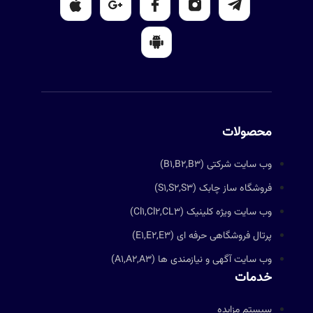
محصولات
وب سایت شرکتی (B1,B2,B3)
فروشگاه ساز چابک (S1,S2,S3)
وب سایت ویژه کلینیک (Cl1,Cl2,CL3)
پرتال فروشگاهی حرفه ای (E1,E2,E3)
وب سایت آگهی و نیازمندی ها (A1,A2,A3)
خدمات
سیستم مزایده