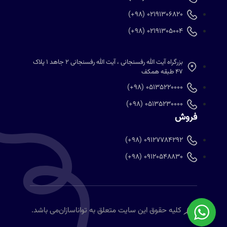
02191306820 (98+)
02191305004 (98+)
بزرگراه آیت الله رفسنجانی ، آیت الله رفسنجانی 2 جاهد 1 پلاک
47 طبقه همکف
05135220000 (98+)
05135230000 (98+)
فروش
09127784292 (98+)
09120548830 (98+)
کلیه حقوق این سایت متعلق به
تواناسازان
می باشد.