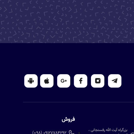
فروش
بزرگراه آیت الله رفسنجانی ،
09127784292 (98+)