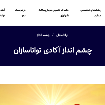
راهکارهای تخصصی
خدمات تکمیلی مایکروسافت
درخواست
آکاد
صنایع
تکنولوژی
دمو
توانا
تواناسازان
چشم انداز
چشم انداز آکادی تواناسازان