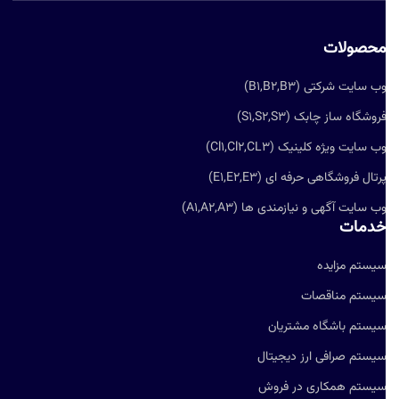
حصولات
ب سایت شرکتی (B1,B2,B3)
روشگاه ساز چابک (S1,S2,S3)
ب سایت ویژه کلینیک (Cl1,Cl2,CL3)
رتال فروشگاهی حرفه ای (E1,E2,E3)
ب سایت آگهی و نیازمندی ها (A1,A2,A3)
دمات
یستم مزایده
یستم مناقصات
یستم باشگاه مشتریان
یستم صرافی ارز دیجیتال
یستم همکاری در فروش