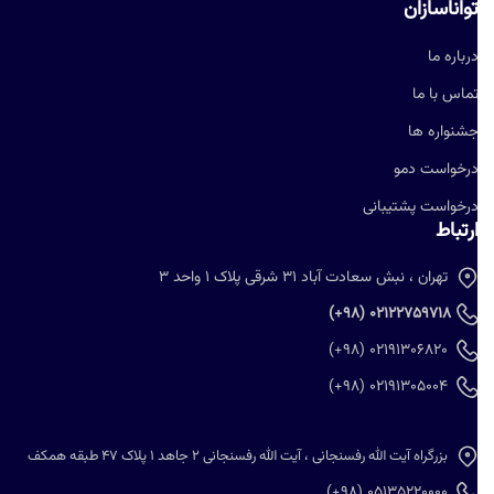
واناسازان
رباره ما
ماس با ما
شنواره ها
رخواست دمو
رخواست پشتیبانی
رتباط
تهران ، نبش سعادت آباد 31 شرقی پلاک 1 واحد 3
02122759718 (98+)
02191306820 (98+)
02191305004 (98+)
بزرگراه آیت الله رفسنجانی ، آیت الله رفسنجانی 2 جاهد 1 پلاک 47 طبقه همکف
05135220000 (98+)