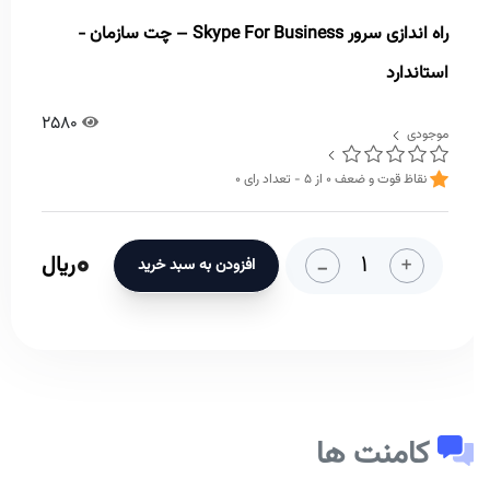
راه اندازی سرور Skype For Business – چت سازمان -
استاندارد
2580
موجودی
نقاظ قوت و ضعف
0
از
5
- تعداد رای
0
0
-
+
ریال
افزودن به سبد خرید
کامنت ها