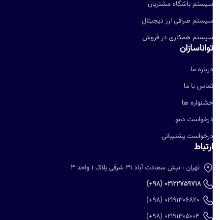
یستم باشگاه مشتریان
یستم صرافی ارز دیجیتال
یستم همکاری در فروش
واناسازان
رباره ما
ماس با ما
شنواره ها
رخواست دمو
رخواست پشتیبانی
رتباط
تهران ، نبش سعادت آباد 31 شرقی پلاک 1 واحد 3
02122759718 (98+)
02191306820 (98+)
02191305004 (98+)