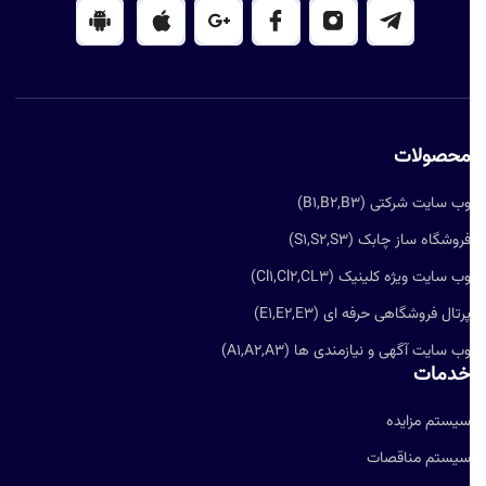
حصولات
ب سایت شرکتی (B1,B2,B3)
روشگاه ساز چابک (S1,S2,S3)
ب سایت ویژه کلینیک (Cl1,Cl2,CL3)
رتال فروشگاهی حرفه ای (E1,E2,E3)
ب سایت آگهی و نیازمندی ها (A1,A2,A3)
دمات
یستم مزایده
یستم مناقصات