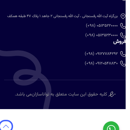
بزرگراه آیت الله رفسنجانی ، آیت الله رفسنجانی 2 جاهد 1 پلاک 47 طبقه همکف
05135220000 (98+)
05135230000 (98+)
روش
09127784292 (98+)
09120548830 (98+)
کلیه حقوق این سایت متعلق به
تواناسازان
می باشد.