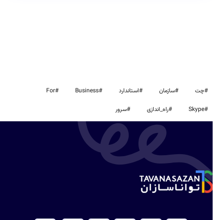
#چت
#سازمان
#استاندارد
#Business
#For
#Skype
#راه_اندازی
#سرور