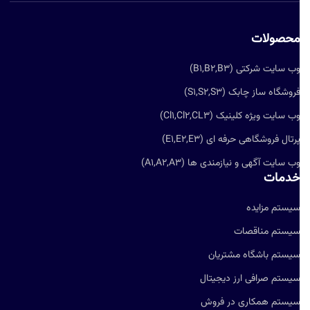
حصولات
ب سایت شرکتی (B1,B2,B3)
روشگاه ساز چابک (S1,S2,S3)
ب سایت ویژه کلینیک (Cl1,Cl2,CL3)
رتال فروشگاهی حرفه ای (E1,E2,E3)
ب سایت آگهی و نیازمندی ها (A1,A2,A3)
دمات
یستم مزایده
یستم مناقصات
یستم باشگاه مشتریان
یستم صرافی ارز دیجیتال
یستم همکاری در فروش