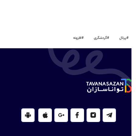
#پرتال
#گردشگری
#افزونه