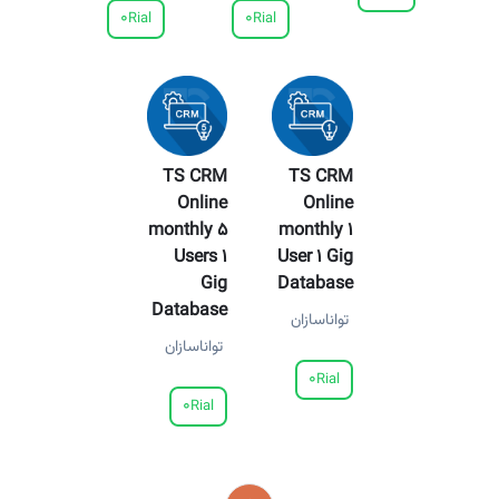
0
0
Rial
Rial
TS CRM
TS CRM
Online
Online
monthly 5
monthly 1
Users 1
User 1 Gig
Gig
Database
Database
تواناسازان
تواناسازان
0
Rial
0
Rial