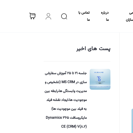
می
درباره
تماس با
سازان
ما
ما
پست های اخیر
جلسه 21 تا 25 آموزش سفارشی
سازی در MS CRM (تشخیص و
مدیریت وابستگی ها،رابطه بین
موجودیت ها،ایجاد نقشه فیلد
به فیلد بین موچودیت ها)
مایکروسافت Dynamics 365
CE (CRM) V(8.2)