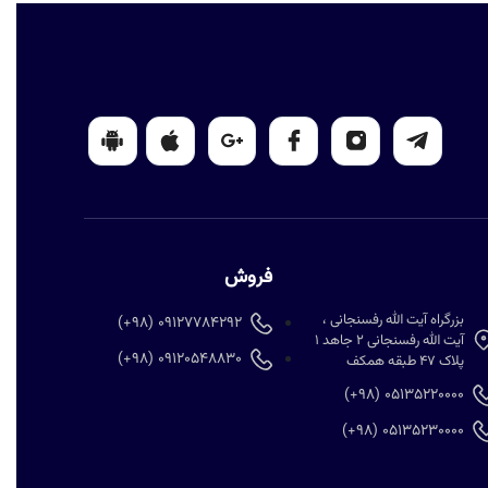
فروش
بزرگراه آیت الله رفسنجانی ،
09127784292 (98+)
آیت الله رفسنجانی 2 جاهد 1
09120548830 (98+)
پلاک 47 طبقه همکف
05135220000 (98+)
05135230000 (98+)