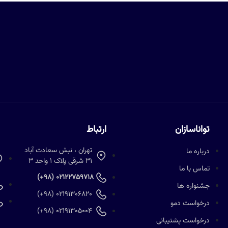
تواناسازان
ارتباط
تهران ، نبش سعادت آباد
درباره ما
31 شرقی پلاک 1 واحد 3
تماس با ما
02122759718 (98+)
جشنواره ها
02191306820 (98+)
درخواست دمو
02191305004 (98+)
درخواست پشتیبانی