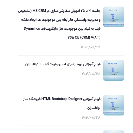
جلسه 21 تا 25 آموزش سفارشی سازی در MS CRM (تشخیص
و مدیریت وابستگی ها،رابطه بین موجودیت ها،ایجاد نقشه
فیلد به فیلد بین موچودیت ها) مایکروسافت Dynamics
365 CE (CRM) V(8.2)
1404/08/29
فیلم آموزشی ورود به پنل ادمین فروشگاه ساز تواناسازان
1404/08/28
فیلم آموزشی HTML Bootstrap Designer فروشگاه ساز
تواناسازان
1404/08/28