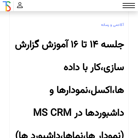
تواناسازان
آکادمی و رسانه
آکادمی و رسانه
جلسه 14 تا 16 آموزش گزارش
سازی،کار با داده
ها،اکسل،نمودارها و
داشبوردها در MS CRM
(نمودار ها،نماها،داشبورد ها)