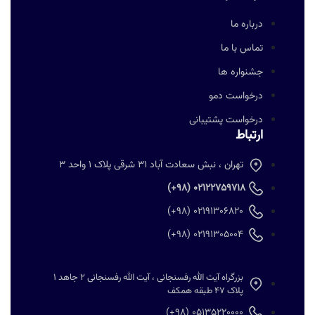
درباره ما
تماس با ما
جشنواره ها
درخواست دمو
درخواست پشتیبانی
ارتباط
تهران ، نبش سعادت آباد 31 شرقی پلاک 1 واحد 3
02122759718 (98+)
02191306820 (98+)
02191305004 (98+)
بزرگراه آیت الله رفسنجانی ، آیت الله رفسنجانی 2 جاهد 1
پلاک 47 طبقه همکف
05135220000 (98+)