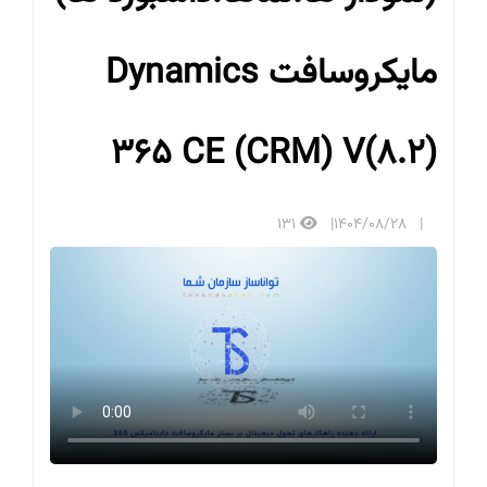
مایکروسافت Dynamics
365 CE (CRM) V(8.2)
131
1404/08/28