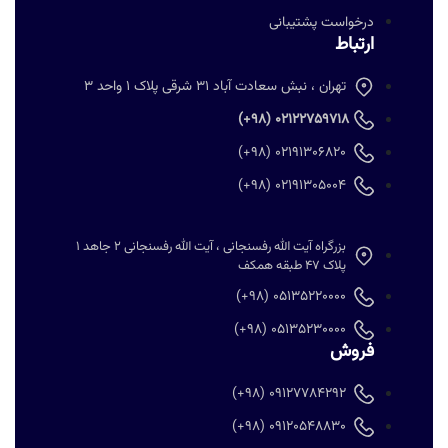
درخواست پشتیبانی
ارتباط
تهران ، نبش سعادت آباد 31 شرقی پلاک 1 واحد 3
02122759718 (98+)
02191306820 (98+)
02191305004 (98+)
بزرگراه آیت الله رفسنجانی ، آیت الله رفسنجانی 2 جاهد 1
پلاک 47 طبقه همکف
05135220000 (98+)
05135230000 (98+)
فروش
09127784292 (98+)
09120548830 (98+)