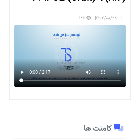
146
1404/08/28
کامنت ها