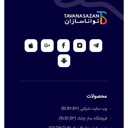
محصولات
وب سایت شرکتی (B1,B2,B3)
فروشگاه ساز چابک (S1,S2,S3)