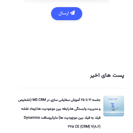
ارسال
پست های اخیر
جلسه 21 تا 25 آموزش سفارشی سازی در MS CRM (تشخیص
و مدیریت وابستگی ها،رابطه بین موجودیت ها،ایجاد نقشه
فیلد به فیلد بین موچودیت ها) مایکروسافت Dynamics
365 CE (CRM) V(8.2)